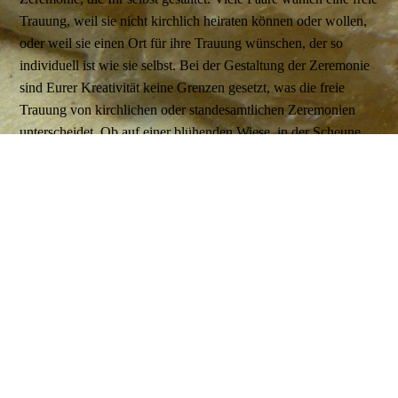
Trauung, weil sie nicht kirchlich heiraten können oder wollen,
oder weil sie einen Ort für ihre Trauung wünschen, der so
individuell ist wie sie selbst. Bei der Gestaltung der Zeremonie
sind Eurer Kreativität keine Grenzen gesetzt, was die freie
Trauung von kirchlichen oder standesamtlichen Zeremonien
unterscheidet. Ob auf einer blühenden Wiese, in der Scheune
Ihres Lieblingsreitstalls, auf dem Fußballplatz, am Meer, unter
Palmen oder im Wald – der Ort Eurer freien Trauung ist nicht
festgelegt, sondern wird von Euch bestimmt. Ihr entscheidet,
wo Eure Zeremonie stattfinden soll. Das muss nicht immer
draußen sein.
Ist eine freie Trauung rechtsgültig?
Nein, eine standesamtliche Trauung ist notwendig, um die Ehe
rechtlich zu besiegeln. Viele Paare finden das standesamtliche
Prozedere zu formell und unpersönlich, es fehlen die